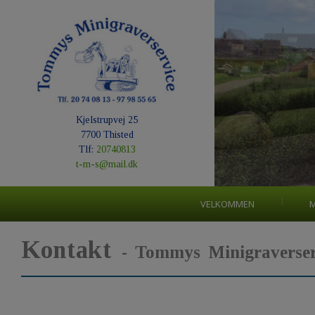
Kjelstrupvej 25
7700 Thisted
Tlf:
20740813
t-m-s@mail.dk
VELKOMMEN
M
Kontakt
- Tommys Minigraverser