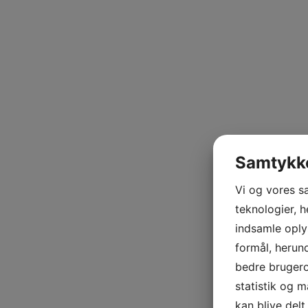
Samtykke
Vi og vores s
teknologier, h
indsamle oplys
formål, herund
bedre brugerop
statistik og m
kan blive del